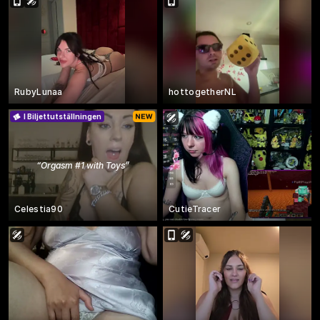
RubyLunaa
hottogetherNL
I Biljettutställningen
“
Orgasm #1 with Toys
”
Celestia90
CutieTracer