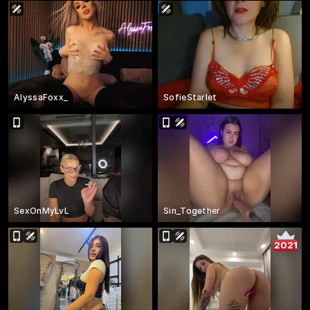
AlyssaFoxx_
SofieStarlet
SexOnMyLvL
Sin_Together
2021