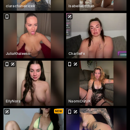
clarachanelricek
IsabellaEtthan
JuliaKhaleesii-
CharlieFx
EllyNora
NaomiDizUK