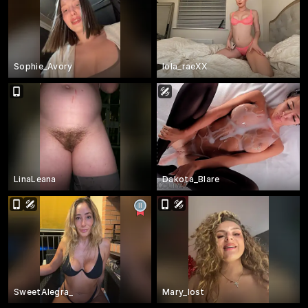
Sophie_Avory
lola_raeXX
LinaLeana
Dakota_Blare
SweetAlegra_
Mary_lost