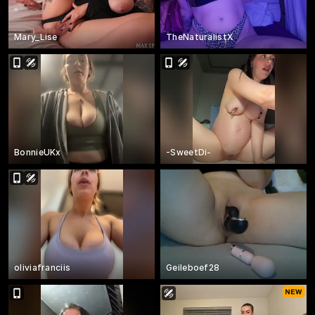
Mary_Lise
TheNaturalistX
BonnieUKx
-SweetDi-
oliviafranciis
Geileboef28