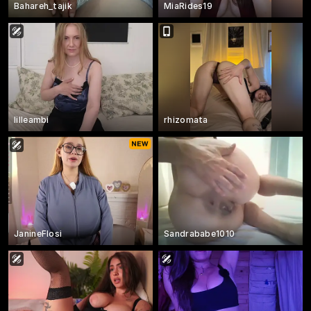
Bahareh_tajik
MiaRides19
lilleambi
rhizomata
JanineFlosi
Sandrababe1010