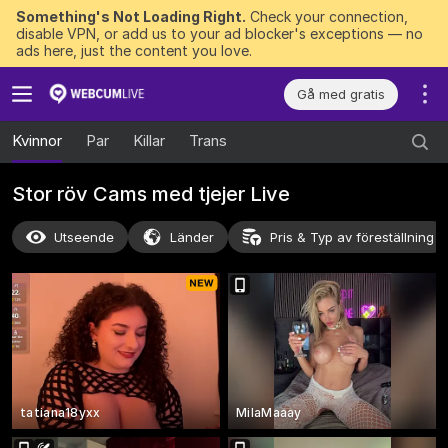
Something's Not Loading Right.
Check your connection,
disable VPN, or add us to your ad blocker's exceptions — no
ads here, just the content you love.
Gå med gratis
Kvinnor
Par
Killar
Trans
Stor röv Cams med tjejer Live
Utseende
Länder
Pris & Typ av föreställning
tatiana18yxx
MilaMaaay