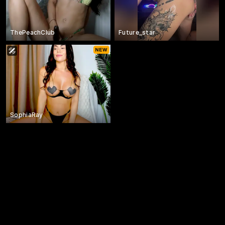
ThePeachClub
Future_star
SophiaRay