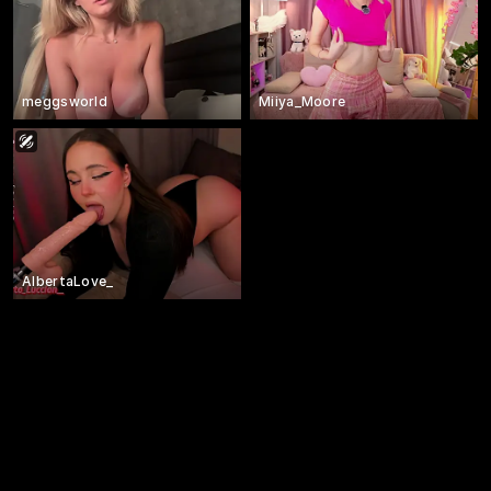
meggsworld
Miiya_Moore
AlbertaLove_