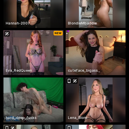
Hannah-2007
BlondieMbaddie
Eva_RedQueen
cuteface_bigass_
hard_deep_fucks
Lena_Blom