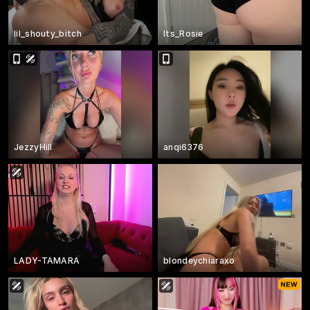
lil_shouty_bitch
Its_Rosie
JezzyHill
anqi6376
LADY-TAMARA
blondeychiaraxo