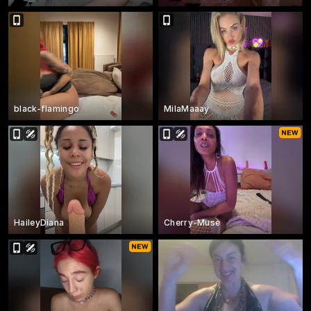
black-flamingo
MilaMaaay
HaileyDiana
Cherry-Muse