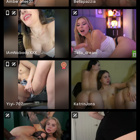
Amberonee31
Bellapazzia
IAmNobodyXXX
Tella_dream
Yiyi-707
KatrinJons