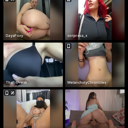
DayaFoxy
sorpresa_x
TheFitFreak
MelancholyChronicles