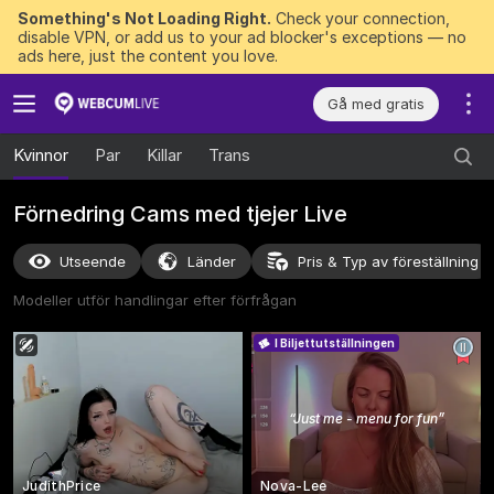
Something's Not Loading Right.
Check your connection,
disable VPN, or add us to your ad blocker's exceptions — no
ads here, just the content you love.
Gå med gratis
Kvinnor
Par
Killar
Trans
Förnedring Cams med tjejer Live
Utseende
Länder
Pris & Typ av föreställning
Modeller utför handlingar efter förfrågan
I Biljettutställningen
“
Just me - menu for fun
”
JudithPrice
Nova-Lee