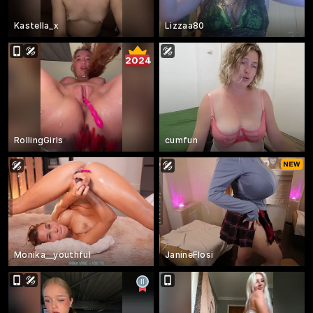
Kastella_x
Lizzaa80
2024
RollingGirls
cumfun
Monika__youthful
JanineFlosi