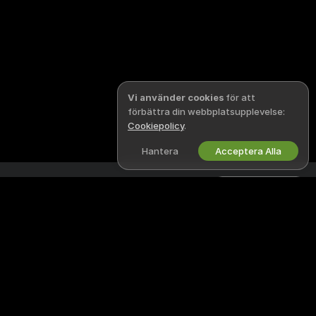
Vi använder cookies
för att
förbättra din webbplatsupplevelse:
Cookiepolicy
.
Hantera
Acceptera Alla
Svenska
WEBCUM LIVE
JURIDIK & SÄKERHET
Facebook
Sekretesspolicy
Instagram
Villkor
X
DMCA-policy